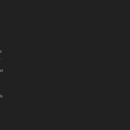
e
.
et
ls